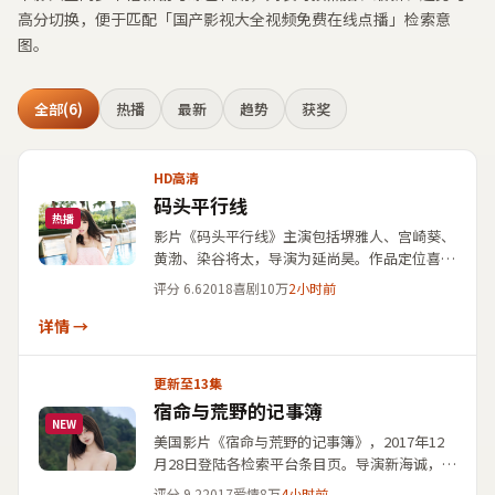
高分切换，便于匹配「
国产影视大全视频免费在线点播
」检索意
图。
全部
(6)
热播
最新
趋势
获奖
HD高清
码头平行线
热播
影片《码头平行线》主演包括堺雅人、宫崎葵、
黄渤、染谷将太，导演为延尚昊。作品定位喜剧
片，出品关联英国，公开资料标注首映日期为
评分
6.6
2018
喜剧
10万
2小时前
2018年2月1日。简介侧重人物关系与城市空间
的交错描写，适合喜爱华语口碑条目与主创检
详情 →
索、并偏好国产影视结构化展示的用户延伸阅
读。
更新至13集
宿命与荒野的记事簿
NEW
美国影片《宿命与荒野的记事簿》，2017年12
月28日登陆各检索平台条目页。导演新海诚，主
演黄渤、妻夫木聪、葛优。影片类型标注为爱
评分
9.2
2017
爱情
8万
4小时前