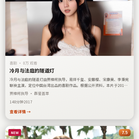
喜剧
·
8万 观看
冷月与法庭的隧道灯
冷月与法庭的隧道灯由贾樟柯执导，易烊千玺、安藤樱、宋康昊、李秉宪
联袂主演，定位中国台湾出品的喜剧作品。根据公开资料，本片于2017
年6月7日释放首播／首映时间线，叙事侧重空间调度与声音设计；适合关
贾樟柯
执导 · 群星荟萃
注华语院线动态与作者导演风格、并收集国产类型片长尾词的观众放入个
148分钟
2017
人片单。
查看详情 →
NEW
7.5