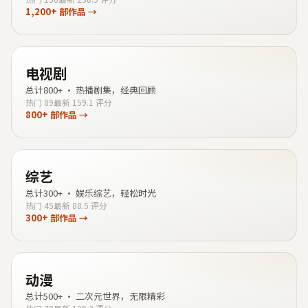
1,200+
部作品 →
电视剧
总计
800+
·
热播剧集，经典回顾
热门
89
最新
15
9.1
评分
800+
部作品 →
综艺
总计
300+
·
娱乐综艺，轻松时光
热门
45
最新
8
8.5
评分
300+
部作品 →
动漫
总计
500+
·
二次元世界，无限精彩