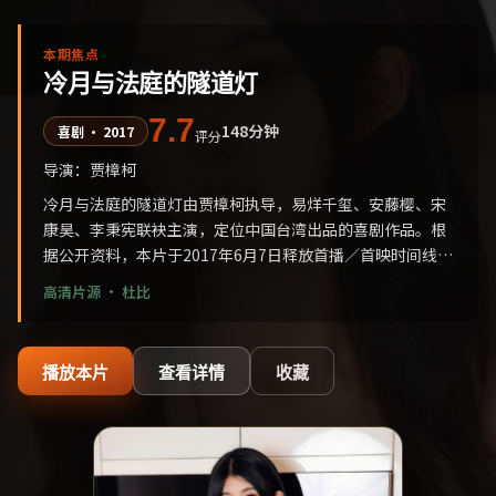
本期焦点
冷月与法庭的隧道灯
7.7
148分钟
喜剧
·
2017
评分
导演：
贾樟柯
冷月与法庭的隧道灯由贾樟柯执导，易烊千玺、安藤樱、宋
康昊、李秉宪联袂主演，定位中国台湾出品的喜剧作品。根
据公开资料，本片于2017年6月7日释放首播／首映时间线，
叙事侧重空间调度与声音设计；适合关注华语院线动态与作
高清片源 ·
杜比
者导演风格、并收集国产类型片长尾词的观众放入个人片
单。
播放本片
查看详情
收藏