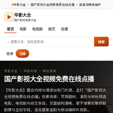
华影大全
·
国产影视大全视频免费在线点播
· 高清流畅免插件
华影大全
▶
国产影视免费大全
首页
电影
电视剧
综艺
动漫
⌕
搜索
登录
注册
华影大全
· 华语片库 · 每日更新
国产影视大全视频免费在线点播
【
华影大全
】整合内地与港澳台热门片源，主打「
国产影视大
全视频免费在线点播
」检索场景：可按题材、演员与年份筛选
电影、电视剧与综艺条目，页面结构清晰、便于搜索引擎抓取
剧情与主创字段，适合居家追剧与移动端碎片观影。