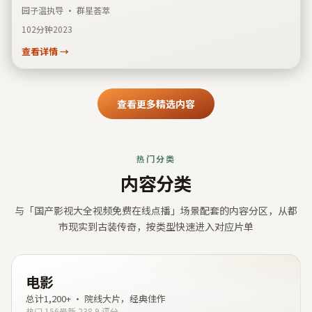
导，孔刘、周迅、染谷将太联袂主演，故事线索清晰、人物动机饱满，适
园子温
执导 · 群星荟萃
合检索「喜剧」「泰国」「园子温」并关注国产影视大全视频免费在线点
102分钟
2023
播片单的观众收藏观看。
查看详情 →
查看更多精选内容
热门分类
内容分类
与「
国产影视大全视频免费在线点播
」场景配套的内容分区，从都
市现实到古装传奇，按类型快速进入对应片单
电影
总计
1,200+
·
院线大片，经典佳作
热门
156
最新
23
8.9
评分