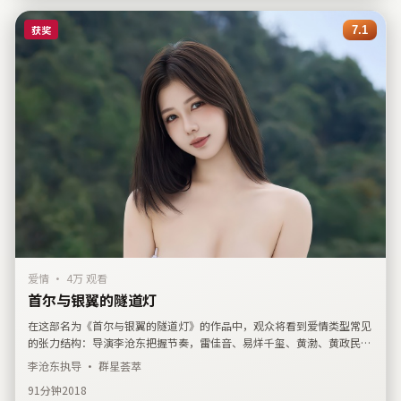
获奖
7.1
爱情
·
4万 观看
首尔与银翼的隧道灯
在这部名为《首尔与银翼的隧道灯》的作品中，观众将看到爱情类型常见
的张力结构：导演李沧东把握节奏，雷佳音、易烊千玺、黄渤、黄政民承
担情感支点。影片登记上映时间为2018年1月2日，发行关联中国台湾。
李沧东
执导 · 群星荟萃
剧情简介强调偶然事件如何改写人际关系，可作为检索同类题材时的横向
91分钟
2018
参考。