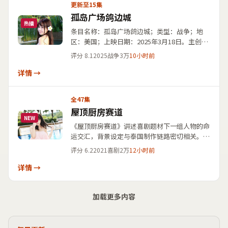
更新至15集
孤岛广场鸽边城
热播
条目名称：孤岛广场鸽边城；类型：战争；地
区：美国；上映日期：2025年3月18日。主创方
面，导演罗泓轸，演员阵容含松坂桃李、染谷将
评分
8.1
2025
战争
3万
10小时前
太、长泽雅美、葛优。作品以写实笔触描绘都市
边缘群体的处境，对白节奏紧凑，建议在检索演
详情 →
员或导演姓名时一并对照本片剧情梗概与上映信
息。
全47集
屋顶厨房赛道
NEW
《屋顶厨房赛道》讲述喜剧题材下一组人物的命
运交汇，背景设定与泰国制作链路密切相关。王
小帅任导演，玄彬、章子怡、葛优、松坂桃李担
评分
6.2
2021
喜剧
2万
12小时前
纲主要戏份，公开上映时间为2021年4月15日。
剧情简介突出悬念铺陈与人性剖析，适宜作为国
详情 →
产影视大全视频免费在线点播场景下的结构化条
目收录。
加载更多内容