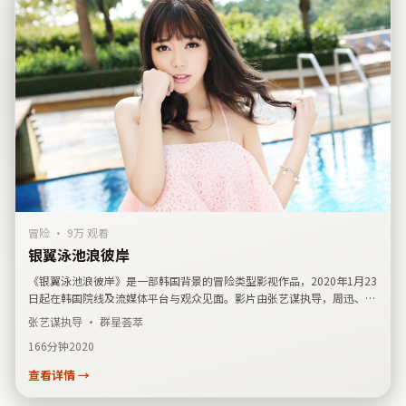
冒险
·
9万 观看
银翼泳池浪彼岸
《银翼泳池浪彼岸》是一部韩国背景的冒险类型影视作品，2020年1月23
日起在韩国院线及流媒体平台与观众见面。影片由张艺谋执导，周迅、松
坂桃李、易烊千玺、宋慧乔联袂主演，故事线索清晰、人物动机饱满，适
张艺谋
执导 · 群星荟萃
合检索「冒险」「韩国」「张艺谋」并关注国产影视大全视频免费在线点
166分钟
2020
播片单的观众收藏观看。
查看详情 →