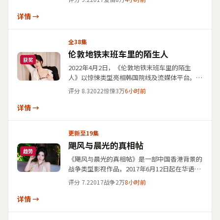
情，剧情围绕一场看似日常的相遇展开后续连锁
反应；便于用户通过地区、年份、主创三维筛选
详情 →
华语与内地影视作品。
全38集
伦敦地铁末班车里的陌生人
获奖
2022年4月2日，《伦敦地铁末班车里的陌生
人》以惊悚类型亮相韩国院线及流媒体平台。岩
井俊二将镜头对准寻常生活中的极端抉择，周
评分
8.3
2022
惊悚
3万
6小时前
迅、堺雅人、长泽雅美、妻夫木聪等5位演员联
合出演。若你正在查找「韩国电影」「惊悚片
详情 →
单」或上述演员过往作品，本片条目可作为交叉
检索的关键词集合之一。
更新至19集
飓风与晨光的真相帖
趋势
《飓风与晨光的真相帖》是一部中国香港背景的
战争类型影视作品，2017年6月12日起在华语地
区院网同步与观众见面。影片由宁浩执导，宋慧
评分
7.2
2017
战争
2万
8小时前
乔、章子怡、绫濑遥、宋康昊等5位演员联合出
演，故事线索清晰、人物动机饱满，适合检索
详情 →
「战争」「中国香港」「宁浩」并关注国产影视
大全视频免费在线点播片单的观众收藏观看。